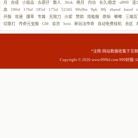
月
合成
小极品
古惑仔
散人
30ok
皓月
内功
长久|稳定
sf999
连
血
180sf
176sf
185sf
175sf
52345
99s|9ss
9pk
99j
zhaosf
haosf
s
开服
攻速
爆率
专属
无限刀
沙奖
赞助
技能服
原始
嘟嘟
三端互
切靠打
传奇元宝服
GM
会员
boss
新玩法传奇
自动免费挂机
合区
*注释:网站数据收集于互联
Copyright © 2026 www.999hf.com 999好服