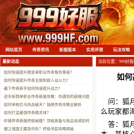
网站首页
传奇资讯
新服版本
实用评测
玩法攻略
最新动态
当前位置：
999好服
·
如何快速提升微变单职业传奇角色等级？
如何
·
如何快速提升传奇无限制假人战斗力？
·
霸下传奇新手如何快速提升战力？
·
逆天斩戮单职业传奇新服攻略：你遇到的疑难问题
问：狐
都在这解决？
·
如何单枪匹马热血破天？独绝传奇攻略全解析
么玩家都
·
如何打造最强传奇精灵球？
·
轩辕传奇新服终极秘籍？顶级装备与极品坐骑如何
答：狐
轻松获取？
·
魔之域国王藏身何处？终极寻踪攻略揭秘