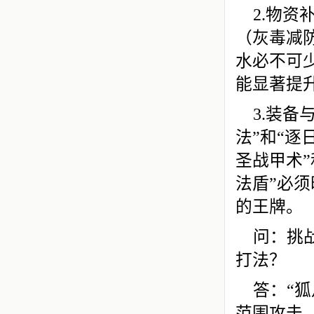
2.物
（灰毒减
水必不可
能显著提
3.装
法”和“逐
圣战甲术”
法盾”必须
的王牌。
问：挑
打法？
答：“狐
范围攻击