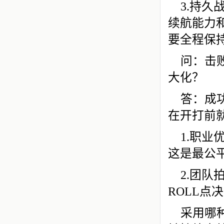
3.持
续航能力
要全程保
问：击
大化？
答：成
在开打前
1.职
这是最公
2.团队
ROLL
采用哪