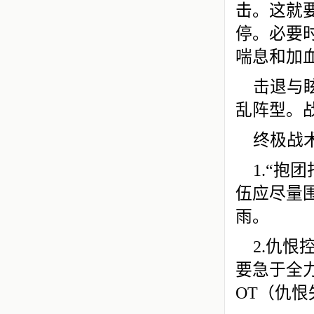
击。这就
停。必要
喘息和加
击退与
乱阵型。
终极战
1.“
伍应尽量
雨。
2.仇
要急于全
OT（仇恨