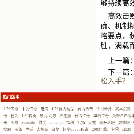
够持续高
高效击
确、机制
略要点，
胜，满载
上一篇
下一篇
松入手？
热门版本
1.76传奇
中变传奇
电信
1.76复古精品
复古合击
今日新开
我本沉默
奇
轻变
1.80传奇
东北|北方
养老服
复古传奇
单机传奇
英雄合击版
奇
免费
zhaosifu
微变
chuanqi
福利
名扬
火龙
刚开新服
激情服
搜服
玉兔
虎威
大极品
追梦
超变65535传奇
2003沉默
狂雷
sf520