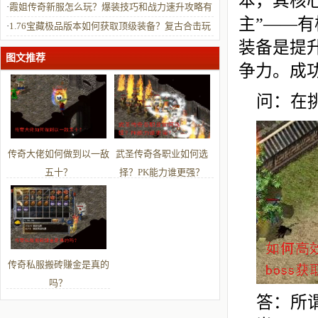
本，其核心
·
霞姐传奇新服怎么玩？爆装技巧和战力速升攻略有
主”——
哪些？
·
1.76宝藏极品版本如何获取顶级装备？复古合击玩
装备是提
法有哪些制胜技巧？
图文推荐
争力。成
问：在
传奇大佬如何做到以一敌
武圣传奇各职业如何选
五十？
择？PK能力谁更强？
传奇私服搬砖赚金是真的
吗？
答：所