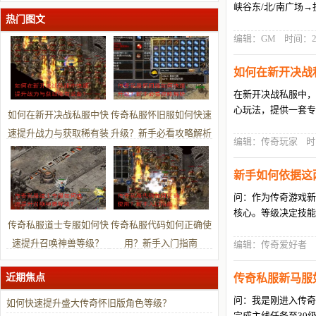
型？
峡谷东/北/南广场
热门图文
编辑：GM 时间：2026-
如何在新开决战
在新开决战私服中，
心玩法，提供一套专
如何在新开决战私服中快
传奇私服怀旧服如何快速
速提升战力与获取稀有装
升级？新手必看攻略解析
编辑：传奇玩家 时间：20
备？
新手如何依据这
问：作为传奇游戏新
核心。等级决定技能
传奇私服道士专服如何快
传奇私服代码如何正确使
速提升召唤神兽等级？
用？新手入门指南
编辑：传奇爱好者 时间：2
近期焦点
传奇私服新马服
问：我是刚进入传奇
如何快速提升盛大传奇怀旧版角色等级？
完成主线任务至30