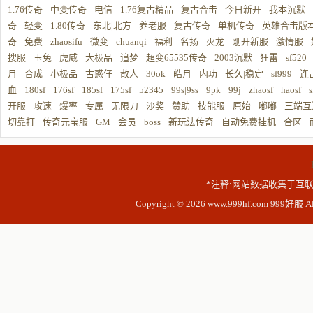
1.76传奇
中变传奇
电信
1.76复古精品
复古合击
今日新开
我本沉默
奇
轻变
1.80传奇
东北|北方
养老服
复古传奇
单机传奇
英雄合击版
奇
免费
zhaosifu
微变
chuanqi
福利
名扬
火龙
刚开新服
激情服
搜服
玉兔
虎威
大极品
追梦
超变65535传奇
2003沉默
狂雷
sf520
月
合成
小极品
古惑仔
散人
30ok
皓月
内功
长久|稳定
sf999
连
血
180sf
176sf
185sf
175sf
52345
99s|9ss
9pk
99j
zhaosf
haosf
s
开服
攻速
爆率
专属
无限刀
沙奖
赞助
技能服
原始
嘟嘟
三端互
切靠打
传奇元宝服
GM
会员
boss
新玩法传奇
自动免费挂机
合区
*注释:网站数据收集于互联
Copyright © 2026 www.999hf.com 999好服