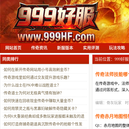
网站首页
传奇资讯
新服版本
实用评测
玩法攻略
同类排行
当前位置：
999好服
·
如何在新开传奇网站用小号高效刷金币？
传奇法师技能哪
·
传奇游戏里如何通过交友提升游戏乐趣？
在传奇游戏中，法师
·
为什么战士在PK中难以战胜道士？
通过问答形式，深入
·
传奇道士为何对无极真气情有独钟？
·
如何快速在回收现金传奇中赚取大量金币？
编辑：骨灰玩家 时间：20
·
如何用禁灵之瓶与黑寡妇破解传奇隐藏关卡？
·
为何6大重装经典却成多数玩家退服都未触及的遗
传奇赤月地图怪
憾？
·
如何打造商铺奇葩道具沉默传奇中的抢眼个性发
Q1：赤月地图的整