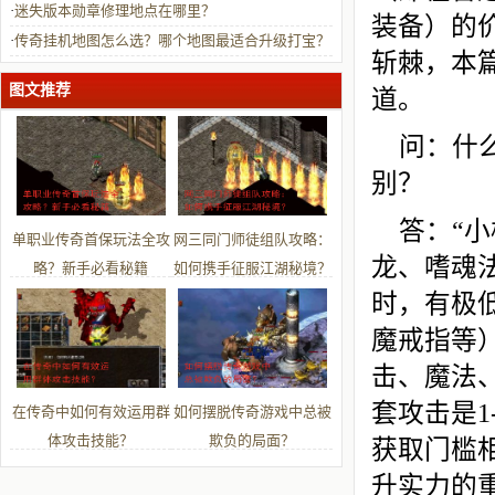
·
迷失版本勋章修理地点在哪里？
装备）的
·
传奇挂机地图怎么选？哪个地图最适合升级打宝？
斩棘，本
图文推荐
道。
问：什
别？
答：“小
单职业传奇首保玩法全攻
网三同门师徒组队攻略：
龙、嗜魂
略？新手必看秘籍
如何携手征服江湖秘境？
时，有极
魔戒指等
击、魔法
套攻击是1
在传奇中如何有效运用群
如何摆脱传奇游戏中总被
体攻击技能？
欺负的局面？
获取门槛
升实力的