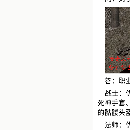
答：职
战士：
死神手套
的骷髅头盔
法师：