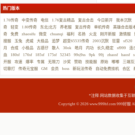
热门版本
1.76传奇
中变传奇
电信
1.76复古精品
复古合击
今日新开
我本沉默
奇
轻变
1.80传奇
东北|北方
养老服
复古传奇
单机传奇
英雄合击版
奇
免费
zhaosifu
微变
chuanqi
福利
名扬
火龙
刚开新服
激情服
搜服
玉兔
虎威
大极品
追梦
超变65535传奇
2003沉默
狂雷
sf520
月
合成
小极品
古惑仔
散人
30ok
皓月
内功
长久|稳定
sf999
连
血
180sf
176sf
185sf
175sf
52345
99s|9ss
9pk
99j
zhaosf
haosf
s
开服
攻速
爆率
专属
无限刀
沙奖
赞助
技能服
原始
嘟嘟
三端互
切靠打
传奇元宝服
GM
会员
boss
新玩法传奇
自动免费挂机
合区
*注释:网站数据收集于互联
Copyright © 2026 www.999hf.com 999好服