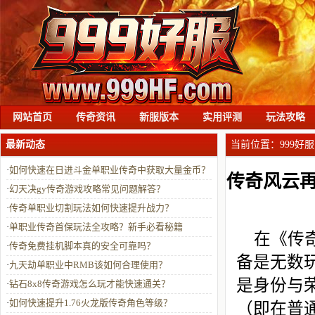
网站首页
传奇资讯
新服版本
实用评测
玩法攻略
最新动态
当前位置：
999好服
·
如何快速在日进斗金单职业传奇中获取大量金币？
传奇风云
·
幻天决gy传奇游戏攻略常见问题解答？
·
传奇单职业切割玩法如何快速提升战力？
·
单职业传奇首保玩法全攻略？新手必看秘籍
在《传
·
传奇免费挂机脚本真的安全可靠吗？
备是无数
·
九天劫单职业中RMB该如何合理使用？
是身份与
·
钻石8x8传奇游戏怎么玩才能快速通关？
·
如何快速提升1.76火龙版传奇角色等级？
（即在普