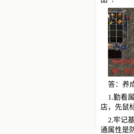
答：养
1.勤
店，先鼠
2.牢
通属性是防