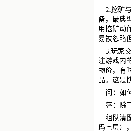
2.挖
备，最典
用挖矿动
易被忽略
3.玩
注游戏内
物价，有
品。这是
问：如
答：除
组队清
玛七层）