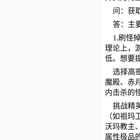
问：获
答：主
1.刷
理论上，
低。想要
选择高
魔殿、赤
内击杀的
挑战精
（如祖玛
沃玛教主
属性极品