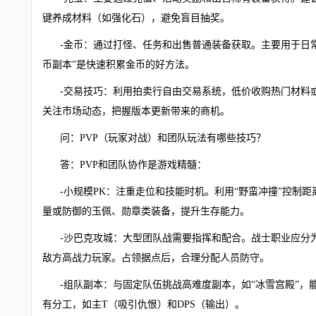
键养成材料（如强化石），避免盲目抽奖。
-金币：通过打怪、任务和出售普通装备获取。主要用于日
币副本”是快速积累金币的好方法。
-交易技巧：利用拍卖行自由交易系统，低价收购热门材料
关注市场动态，把握版本更新带来的商机。
问：PVP（玩家对战）和团队玩法有哪些技巧？
答：PVP和团队协作是游戏精髓：
-小规模PK：注重走位和技能时机。利用“野蛮冲撞”控制
量或防御的玉佩、勋章类装备，提升生存能力。
-沙巴克攻城：大型团队战需要指挥和配合。战士职业应分为
敌方高战力玩家。占领据点后，合理分配人员防守。
-组队副本：与固定队伍挑战高难度副本，如“冰雪宫殿”
有分工，如主T（吸引仇恨）和DPS（输出）。