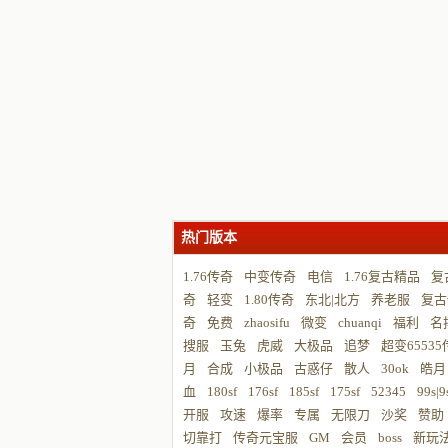
热门版本
1.76传奇
中变传奇
电信
1.76复古精品
复
奇
轻变
1.80传奇
东北|北方
养老服
复古
奇
免费
zhaosifu
微变
chuanqi
福利
名
搜服
玉兔
虎威
大极品
追梦
超变6553
月
合成
小极品
古惑仔
散人
30ok
皓月
血
180sf
176sf
185sf
175sf
52345
99s|9
开服
攻速
爆率
专属
无限刀
沙奖
赞助
切靠打
传奇元宝服
GM
会员
boss
新玩