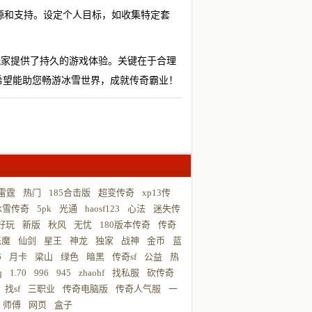
源和支持。设定个人目标，如收集特定套
玩家提供了持久的游戏体验。关键在于合理
希望能助您畅游冰雪世界，成就传奇霸业！
雷霆
热门
185合击版
超变传奇
xp13传
冰雪传奇
5pk
光通
haosf123
心法
迷失传
好玩
新版
秋风
无忧
180版本传奇
传奇
恶魔
仙剑
星王
神龙
独家
战神
金币
蓝
6
月卡
梁山
绿色
暗黑
传奇sf
公益
热
q
1.70
996
945
zhaohf
找私服
砍传奇
找sf
三职业
传奇电脑版
传奇人气服
一
师傅
网页
盒子