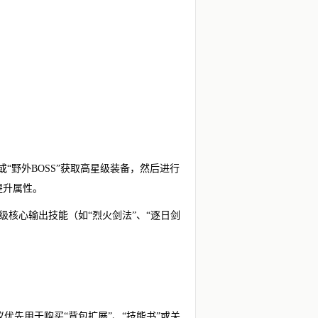
或“野外BOSS”获取高星级装备，然后进行
提升属性。
级核心输出技能（如“烈火剑法”、“逐日剑
优先用于购买“背包扩展”、“技能书”或关