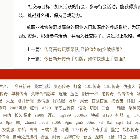
-社交与目标：加入活跃的行会，参与行会活动，能获得资
装、挑战排名榜，保持游戏动力。
单职业冰雪传奇以简单的职业入门和深度的养成系统，为
规划资源、积极参与活动，并融入社交圈子。通过以上攻略，
上一篇：
传奇高端玩家带队,经验值如何突破极限？
下一篇：
今日新开传奇手机版，如何快速上手变强？
古合击
今日新开
我本沉默
变态传奇
打金
1.95传奇
1.85传奇
仿盛大
传奇
单机传奇
英雄合击版本
逐鹿
蓝色
刚开一秒
老传奇
合击传奇
扬
火龙
刚开新服
激情服
好私服
万州
风云
首战首区
找合击
怀旧
5传奇
2003沉默
狂雷
sf520
单职业传奇
倍攻
切割
二合一
韩版
杀神
内功
长久|稳定
sf999
连击
wg999
3000ok
特戒
sf123
神器
jjj
17
ss
9pk
99j
zhaosf
haosf
sf666
9gm
gm5
66uc
7sf
8xf
cqsf
1sf
5c
技能服
原始
嘟嘟
三端互通
网通
1.78传奇
传奇手游
鉴定
授权传奇
法传奇
自动免费挂机
合区
耐玩
品牌传奇
新区
龙腾
飞扬
特色
元素