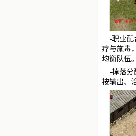
-职业
疗与施毒，
均衡队伍
-掉落分
按输出、