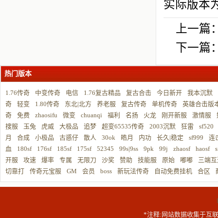
实际版本
上一篇
下一篇
热门版本
1.76传奇
中变传奇
电信
1.76复古精品
复古合击
今日新开
我本沉默
奇
轻变
1.80传奇
东北|北方
养老服
复古传奇
单机传奇
英雄合击版
奇
免费
zhaosifu
微变
chuanqi
福利
名扬
火龙
刚开新服
激情服
搜服
玉兔
虎威
大极品
追梦
超变65535传奇
2003沉默
狂雷
sf520
月
合成
小极品
古惑仔
散人
30ok
皓月
内功
长久|稳定
sf999
连
血
180sf
176sf
185sf
175sf
52345
99s|9ss
9pk
99j
zhaosf
haosf
s
开服
攻速
爆率
专属
无限刀
沙奖
赞助
技能服
原始
嘟嘟
三端互
切靠打
传奇元宝服
GM
会员
boss
新玩法传奇
自动免费挂机
合区
*注释:网站数据收集于互联