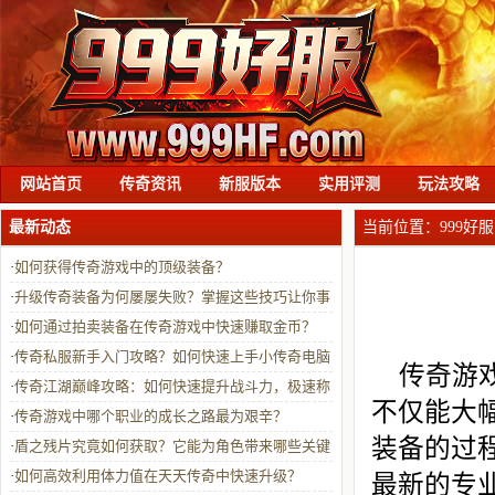
网站首页
传奇资讯
新服版本
实用评测
玩法攻略
最新动态
当前位置：
999好服
·
如何获得传奇游戏中的顶级装备？
·
升级传奇装备为何屡屡失败？掌握这些技巧让你事
半功倍
·
如何通过拍卖装备在传奇游戏中快速赚取金币？
·
传奇私服新手入门攻略？如何快速上手小传奇电脑
传奇游
版在线玩？
·
传奇江湖巅峰攻略：如何快速提升战斗力，极速称
不仅能大
霸沙城？
·
传奇游戏中哪个职业的成长之路最为艰辛？
装备的过
·
盾之残片究竟如何获取？它能为角色带来哪些关键
属性提升？
·
如何高效利用体力值在天天传奇中快速升级？
最新的专