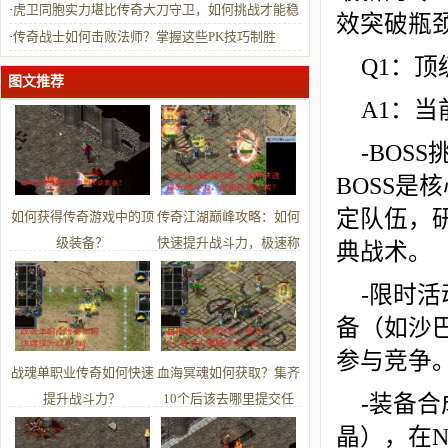
·
虎卫同胞实力堪比传奇大刀守卫，如何挑战才能稳
效突破瓶
操胜券？
·
传奇战士如何击败法师？掌握这些PK技巧制胜
Q1：
图文推荐
A1：
-BOS
BOSS
定队伍，研
如何获得传奇游戏中的顶
传奇江湖巅峰攻略：如何
级装备？
快速提升战斗力，极速称
典战术。
霸沙城？
-限时活
备（如沙
参与竞争
战魂单职业传奇如何快速
血海冥魂如何获取？集齐
提升战斗力？
10个后该去哪里提交任
-装备
务？
晶），在