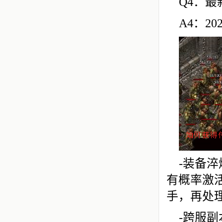
Q4：
A4：2
-装备
有概率激
手，再处
-跨服