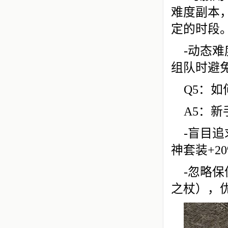
难度副本
定的时段
-动态
组队时避
Q5：
A5：
-盲目
神套装+2
-忽略
之杖），