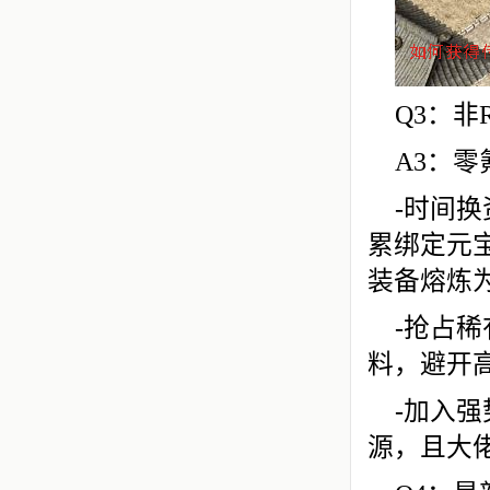
Q3：非
A3：
-时间
累绑定元
装备熔炼
-抢占
料，避开高
-加入
源，且大