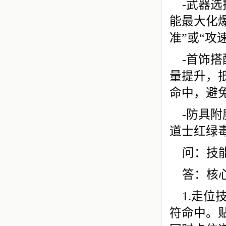
-武器
能最大化
准”或“攻
-首饰搭
量提升，
命中，避
-防具附
道士红绿
问：技
答：核
1.走位
符命中。