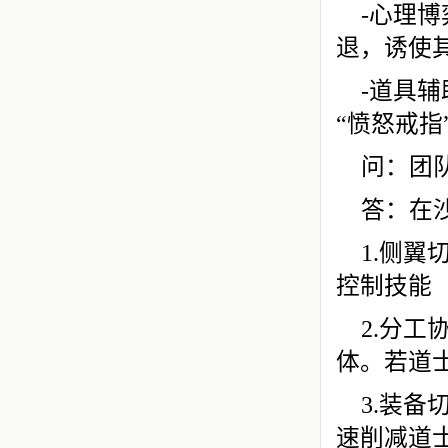
-心理
退，诱使
-道具
“愤怒戒
问：团
答：在
1.侧
控制技能
2.分
体。若道
3.装
速削减道