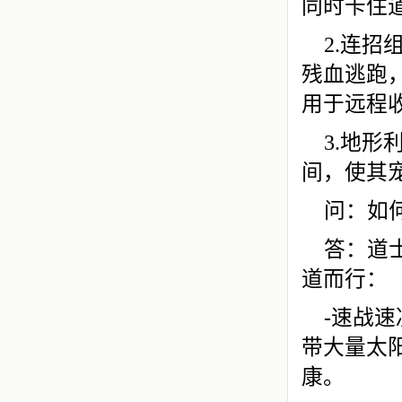
同时卡住
2.连招
残血逃跑，
用于远程
3.地
间，使其
问：如
答：道
道而行：
-速战
带大量太
康。