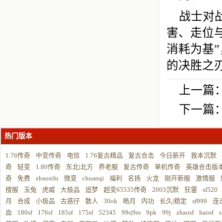
战士对
害、走位
消耗为基
的决胜之
上一篇
下一篇
热门版本
1.76传奇
中变传奇
电信
1.76复古精品
复古合击
今日新开
我本沉默
奇
轻变
1.80传奇
东北|北方
养老服
复古传奇
单机传奇
英雄合击版
奇
免费
zhaosifu
微变
chuanqi
福利
名扬
火龙
刚开新服
激情服
搜服
玉兔
虎威
大极品
追梦
超变65535传奇
2003沉默
狂雷
sf520
月
合成
小极品
古惑仔
散人
30ok
皓月
内功
长久|稳定
sf999
连
血
180sf
176sf
185sf
175sf
52345
99s|9ss
9pk
99j
zhaosf
haosf
s