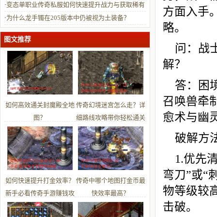
装备？
·
变态单职业传奇私服如何快速提升战力与获取稀有
方面入手
装备？
·
为什么龙手镯在205版本中仍被视为土装备？
略。
图文推荐
问：战
解？
答：困
召唤兽牵
如何高效通关封魔殿全地
传奇幻境迷宫怎么走？详
愈术与幽
图？
细路线攻略带你轻松通关
破解方
1.优
弯刀”或
如何快速提升打金效率？
传奇中哪个地图打金币最
物等级较
新手必看传奇手游赚钱攻
快效率最高？
击破。
略