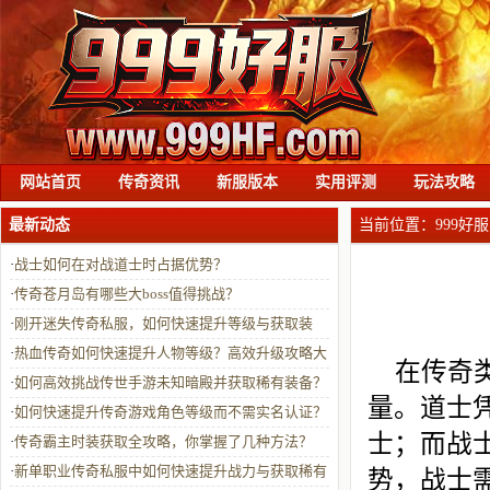
网站首页
传奇资讯
新服版本
实用评测
玩法攻略
最新动态
当前位置：
999好服
·
战士如何在对战道士时占据优势？
·
传奇苍月岛有哪些大boss值得挑战？
·
刚开迷失传奇私服，如何快速提升等级与获取装
备？
·
热血传奇如何快速提升人物等级？高效升级攻略大
在传奇
揭秘
·
如何高效挑战传世手游未知暗殿并获取稀有装备？
量。道士
·
如何快速提升传奇游戏角色等级而不需实名认证？
士；而战
·
传奇霸主时装获取全攻略，你掌握了几种方法？
·
新单职业传奇私服中如何快速提升战力与获取稀有
势，战士