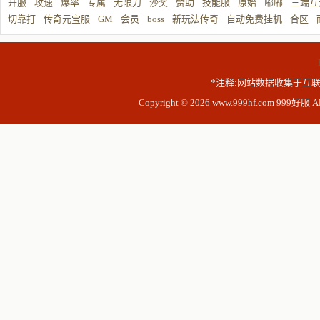
开服
攻速
爆率
专属
无限刀
沙奖
赞助
技能服
原始
嘟嘟
三端互
切靠打
传奇元宝服
GM
会员
boss
新玩法传奇
自动免费挂机
合区
*注释:网站数据收集于互联
Copyright © 2026 www.999hf.com 999好服