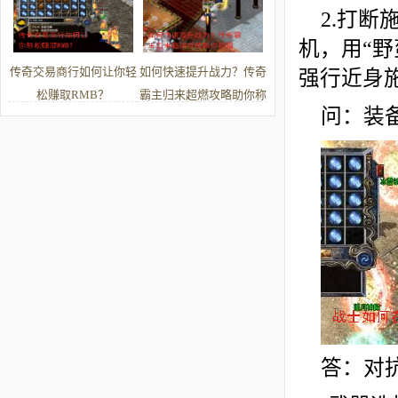
2.打
机，用“野
传奇交易商行如何让你轻
如何快速提升战力？传奇
强行近身
松赚取RMB？
霸主归来超燃攻略助你称
问：装
霸
答：对