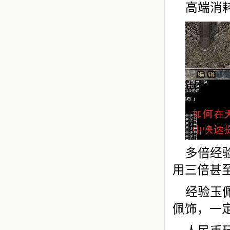
高端消
多倍经
用三倍甚
经验玉
佩饰，一