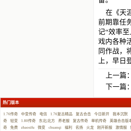
备。
在《天
前期靠任
记“效率
戏内各种
同作战，
上，早日
上一篇
下一篇
热门版本
1.76传奇
中变传奇
电信
1.76复古精品
复古合击
今日新开
我本沉默
奇
轻变
1.80传奇
东北|北方
养老服
复古传奇
单机传奇
英雄合击版
奇
免费
zhaosifu
微变
chuanqi
福利
名扬
火龙
刚开新服
激情服