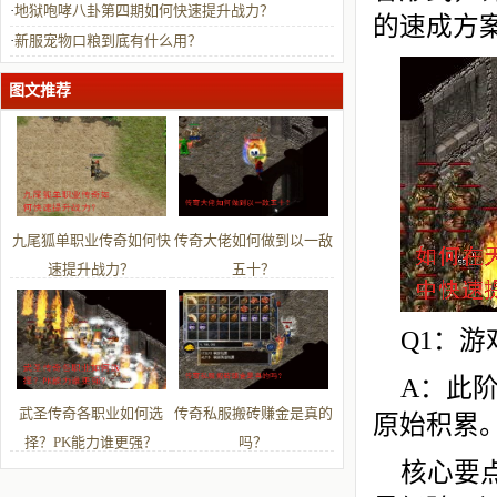
·
地狱咆哮八卦第四期如何快速提升战力？
的速成方
·
新服宠物口粮到底有什么用？
图文推荐
九尾狐单职业传奇如何快
传奇大佬如何做到以一敌
速提升战力？
五十？
Q1：游
A：此
武圣传奇各职业如何选
传奇私服搬砖赚金是真的
原始积累
择？PK能力谁更强？
吗？
核心要