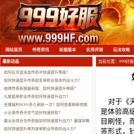
网站首页
传奇资讯
新服版本
实用评测
玩法攻略
最新动态
当前位置：
999好服
·
如何在天涯凌血传奇中快速提升等级？
·
如何快速提升传奇超变单职业版本的战斗力？
·
驰骋传奇新服最新版：如何快速提升等级？
·
九尾狐单职业传奇如何快速提升战力？
对于《
·
全爆福利BOSS多久刷新一次？如何查看刷新地图
是体验高
与状态？
·
火云录传奇中灵气如何快速获取？
目刷怪，
·
霸业永恒合击传奇版如何快速提升战力？最强攻略
解析
·
如何快速提升审判录单职业传奇的战斗力？
答形式，