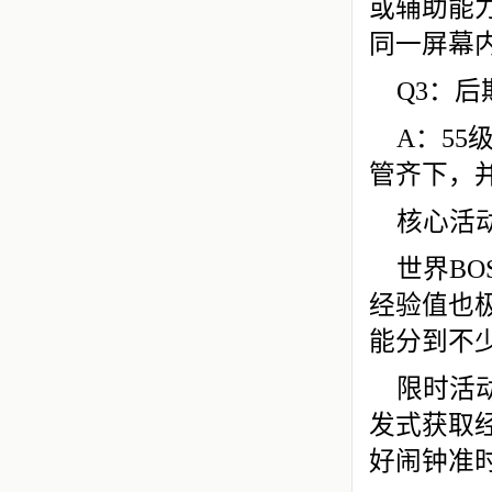
或辅助能
同一屏幕
Q3：
A：5
管齐下，
核心活
世界BO
经验值也
能分到不
限时活
发式获取
好闹钟准