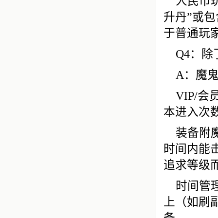
人民币
升丹”或
于普通玩
Q4：
A：魔
VIP/
本进入次
装备附
时间内能
追求等级
时间管
上（如刷