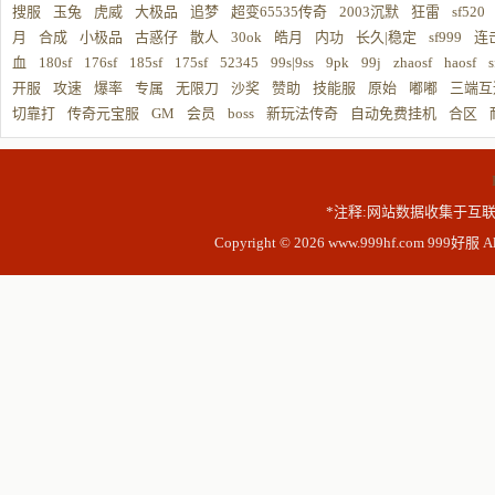
搜服
玉兔
虎威
大极品
追梦
超变65535传奇
2003沉默
狂雷
sf520
月
合成
小极品
古惑仔
散人
30ok
皓月
内功
长久|稳定
sf999
连
血
180sf
176sf
185sf
175sf
52345
99s|9ss
9pk
99j
zhaosf
haosf
s
开服
攻速
爆率
专属
无限刀
沙奖
赞助
技能服
原始
嘟嘟
三端互
切靠打
传奇元宝服
GM
会员
boss
新玩法传奇
自动免费挂机
合区
*注释:网站数据收集于互联
Copyright © 2026 www.999hf.com 999好服