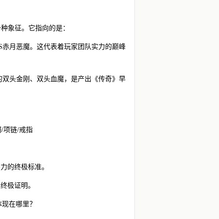
？
一种象征。它指向的是：
SS赤月恶魔。这代表着玩家团队实力的巅峰
层的双头金刚、双头血魔，是产出《传奇》早
/项链/戒指
实力的终极标准。
的终极证明。
体现在哪里？