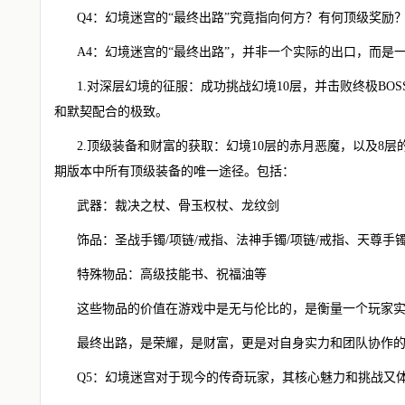
Q4：幻境迷宫的“最终出路”究竟指向何方？有何顶级奖励
A4：幻境迷宫的“最终出路”，并非一个实际的出口，而是
1.对深层幻境的征服：成功挑战幻境10层，并击败终极BO
和默契配合的极致。
2.顶级装备和财富的获取：幻境10层的赤月恶魔，以及8
期版本中所有顶级装备的唯一途径。包括：
武器：裁决之杖、骨玉权杖、龙纹剑
饰品：圣战手镯/项链/戒指、法神手镯/项链/戒指、天尊手镯
特殊物品：高级技能书、祝福油等
这些物品的价值在游戏中是无与伦比的，是衡量一个玩家
最终出路，是荣耀，是财富，更是对自身实力和团队协作
Q5：幻境迷宫对于现今的传奇玩家，其核心魅力和挑战又