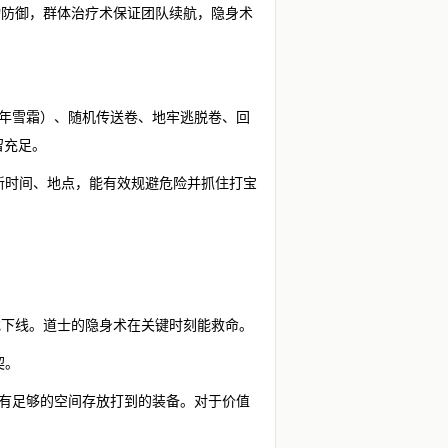
物防御，群体治疗术保证团队续航，隐身术
万年雪霜）、随机传送卷、地牢逃脱卷、回
留充足。
刷新时间、地点，能有效规避危险并抓住打宝
或下线。道士的隐身术在关键时刻能救命。
契。
包有足够的空间存放打到的装备。对于价值