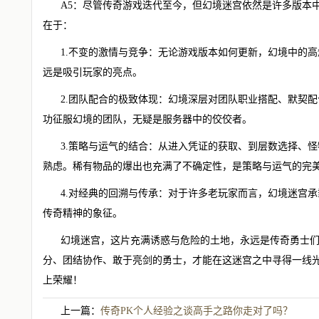
A5：尽管传奇游戏迭代至今，但幻境迷宫依然是许多版本
在于：
1.不变的激情与竞争：无论游戏版本如何更新，幻境中的高
远是吸引玩家的亮点。
2.团队配合的极致体现：幻境深层对团队职业搭配、默契
功征服幻境的团队，无疑是服务器中的佼佼者。
3.策略与运气的结合：从进入凭证的获取、到层数选择、怪
熟虑。稀有物品的爆出也充满了不确定性，是策略与运气的完
4.对经典的回溯与传承：对于许多老玩家而言，幻境迷宫
传奇精神的象征。
幻境迷宫，这片充满诱惑与危险的土地，永远是传奇勇士
分、团结协作、敢于亮剑的勇士，才能在这迷宫之中寻得一线光
上荣耀！
上一篇：
传奇PK个人经验之谈高手之路你走对了吗？