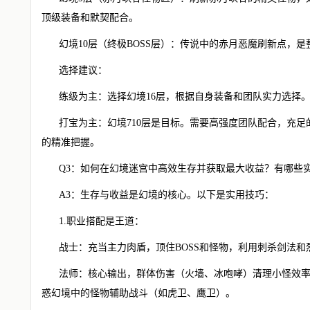
顶级装备和默契配合。
幻境10层（终极BOSS层）：传说中的赤月恶魔刷新点，
选择建议：
练级为主：选择幻境16层，根据自身装备和团队实力选择。
打宝为主：幻境710层是目标。需要高强度团队配合，充足
的精准把握。
Q3：如何在幻境迷宫中高效生存并获取最大收益？有哪些
A3：生存与收益是幻境的核心。以下是实用技巧：
1.职业搭配是王道：
战士：充当主力肉盾，顶住BOSS和怪物，利用刺杀剑法
法师：核心输出，群体伤害（火墙、冰咆哮）清理小怪效
惑幻境中的怪物辅助战斗（如虎卫、鹰卫）。