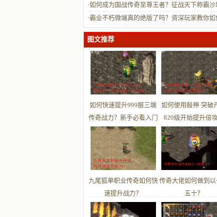
易高手？
·
如何成为国战传奇至尊王者？征战天下称霸沙
略指南
·
霸业不朽微端真的绝版了吗？资深玩家教你如
对传奇版本变迁
图文推荐
如何快速提升999服三端
如何使用殺神·突破
传奇战力？新手必看入门
820级开始提升倍
指南
性？
九尾狐单职业传奇如何快
传奇大佬如何做到以
速提升战力？
五十？