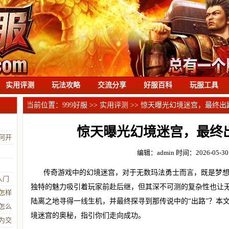
实用评测
玩法攻略
交流分享
好服百科
玩服工具
当前位置：
999好服
>>
实用评测
>> 惊天曝光幻境迷宫，最终
惊天曝光幻境迷宫，最终
何开
编辑：admin
时间：2026-05-30 
传奇游戏中的幻境迷宫，对于无数玛法勇士而言，既是梦
入门
独特的魅力吸引着玩家前赴后继，但其深不可测的复杂性也让
怎样
陆离之地寻得一线生机，并最终探寻到那传说中的“出路”？本
怎么
境迷宫的奥秘，指引你们走向成功。
为交