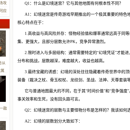
场攻
Q1：什么是幻境迷宫？它与其他地图有何根本性不同？
何应
A1：幻境迷宫是传奇游戏早期推出的一个极其重要的特色地
核心特点在于：
1.高收益与高风险并存：怪物经验值和爆率通常远高于同
集、更强大，且部分层数允许PK，竞争异常激烈。
2.限时进入与多层结构：通常需要特定的“幻境凭证”才能
分布和挑战，层数越深，难度越大，收益也越高。
丹从
攻属
3.最终宝藏的诱惑：幻境的深处往往隐藏着传奇世界中的顶
装备（裁决之杖、骨玉权杖、龙纹剑、圣战、法神、天尊套装
它与普通地图最大的不同，在于其“时间价值”和“竞争强度
事关效率和生死，没有回头路可言。
一敌
Q2：幻境迷宫的层数与主要怪物分布是怎样的？我该如何
A2：幻境的层数划分大致如下：