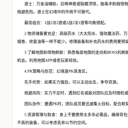
道士：万金油辅助，召唤神兽或骷髅顶怪，施毒术削弱怪
规避危险。道士在幻境中的作用不可替代。
最佳组合：1战2法2道或2战2法1道等均衡搭配。
2.物资储备要充足：高级药水（大太阳水、强效魔法药、
城卷、修复油等一样不能少。修理装备和补充药水的费用要预
3.了解地图和怪物刷新：熟悉每层地图的走向和BOSS的
机会。利用地图APP或老玩家经验。
4.PK策略与防范：幻境是PK高发区。
先手优势：如果实力强劲，可以主动出击，争夺资源。
规避风险：实力不足时，遇到红名或敌对团队应及时随机
团队协作：遭遇PK时，团队成员要迅速集火目标，配合默
5.资源管理与取舍：身上不要携带太多非必需品，确保背
不高的装备，可以考虑丢弃以节约空间。