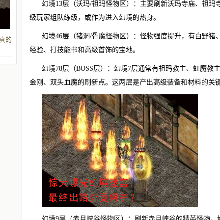
幻境13层（沃玛/祖玛怪物区）：主要刷新沃玛寺庙、祖
级玩家组队练级，或作为进入幻境的热身。
幻境46层（猪洞/骨魔怪物区）：怪物强度提升，有白野
真的
经验、打技能书和高级首饰的宝地。
幻境78层（BOSS层）：幻境7层通常有祖玛教主、虹魔
金刚、双头血魔的刷新点。这两层是产出高级装备和材料的关
幻境9层（赤月峡谷怪物区）：刷新赤月峡谷的精英怪物，