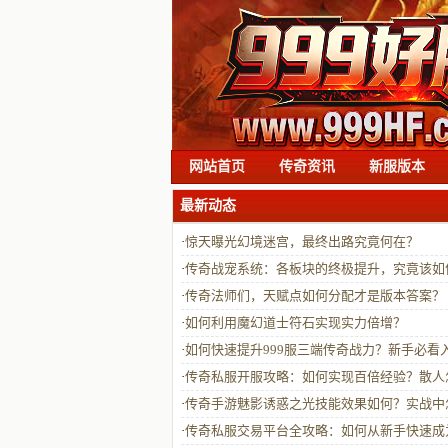
网站首页
传奇资讯
新服版本
最新动态
·
惊天曝光幻境迷宫，最终出路究竟何在？
·
传奇战宠系统：各板块的终极提升，究竟该如
启？
·
传奇法师们，天赋点如何分配才是版本答案？
·
如何利用魔幻道士符石实现实力倍增？
·
如何快速提升999服三端传奇战力？新手必看
指南
·
传奇私服开服攻略：如何实现百倍经验？散人
轻松打金？快速升级有何技巧？
·
传奇手游魅影诱惑之光技能效果如何？实战中
用才能发挥最大威力？
·
传奇私服交易平台全攻略：如何从新手快速成