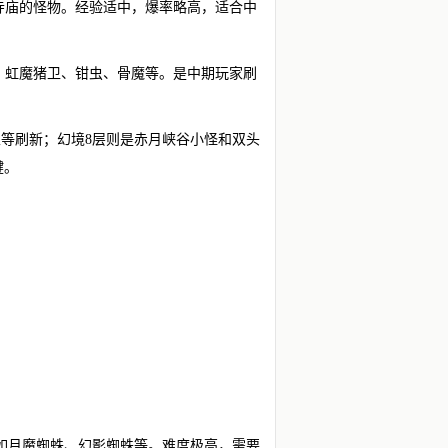
玛寺庙的怪物。经验适中，爆率略高，适合中
猪、虹魔猪卫、钳虫、骨魔等。是中期玩家刷
教主等刷新；幻境8层则是赤月峡谷小怪和双头
键。
如月魔蜘蛛、幻影蜘蛛等。难度极高，需要