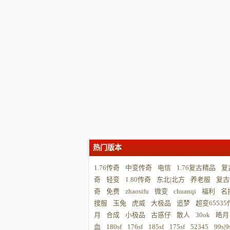
热门版本
1.76传奇
中变传奇
电信
1.76复古精品
复
奇
轻变
1.80传奇
东北|北方
养老服
复古
奇
免费
zhaosifu
微变
chuanqi
福利
名
搜服
玉兔
虎威
大极品
追梦
超变6553
月
合成
小极品
古惑仔
散人
30ok
皓月
血
180sf
176sf
185sf
175sf
52345
99s|9