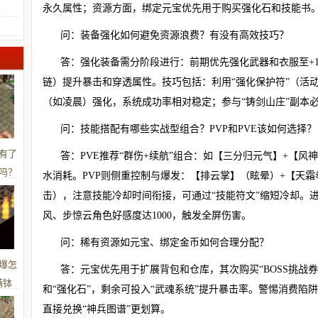
永久属性；资源方面，绑定元宝优先用于购买强化石和技能书
问：装备强化如何避免资源浪费？有没有高效技巧？
答：强化装备需分阶段进行：前期优先强化武器和衣服至+
链）提升暴击和穿透属性。技巧包括：利用“强化保护符”（活
（如凌晨）强化，系统成功率相对稳定；参与“铸剑山庄”副本
问：技能搭配有哪些实战型组合？PVP和PVE该如何选择？
有了
答：PVE推荐“群伤+续航”组合：如【三分归元气】+【
吗？
水消耗。PVP则侧重控制与爆发：【排云掌】（眩晕）+【天
击），注意技能冷却时间衔接，可通过“技能符文”缩短冷却。进
风、步惊云角色好感度达1000，触发全屏伤害。
问：稀有资源如元宝、绑定金币如何合理分配？
爆怎
答：元宝优先用于扩展背包和仓库，其次购买“BOSS挑战券
满钵
和“强化石”，剩余可投入“武魂系统”提升暴击率。警惕消费陷阱
直接兑换“神兵图谱”更划算。