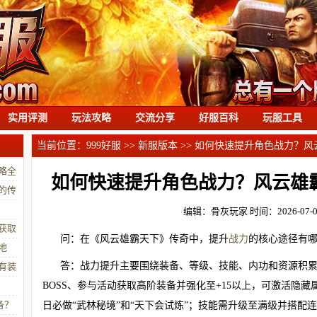
实用评测
玩法攻略
交流分享
好服百科
玩服工具
当前位置：
999好服
>>
新服版本
>> 如何快速提升角色战力？
略全
如何快速提升角色战力？风云雄
的传
编辑：骨灰玩家
时间：2026-07-05
获取
问：在《风云雄霸天下》传奇中，提升
战力
的核心途径有
地
答：战力提升主要围绕装备、等级、技能、内功和资源积
有装
BOSS、参与活动获取高阶装备并强化至+15以上，可激活隐
备？
日必做“武林秘境”和“天下会试炼”；技能需升级至满级并搭配