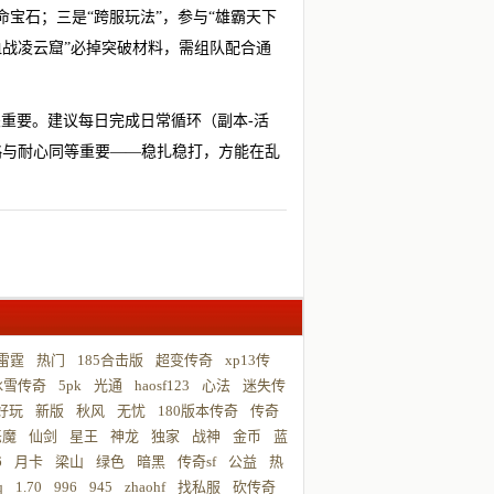
命宝石；三是“跨服玩法”，参与“雄霸天下
血战凌云窟”必掉突破材料，需组队配合通
重要。建议每日完成日常循环（副本-活
略与耐心同等重要——稳扎稳打，方能在乱
雷霆
热门
185合击版
超变传奇
xp13传
冰雪传奇
5pk
光通
haosf123
心法
迷失传
好玩
新版
秋风
无忧
180版本传奇
传奇
恶魔
仙剑
星王
神龙
独家
战神
金币
蓝
6
月卡
梁山
绿色
暗黑
传奇sf
公益
热
q
1.70
996
945
zhaohf
找私服
砍传奇