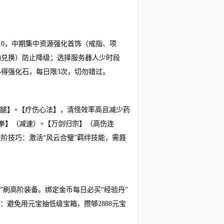
。
10，中期集中资源强化首饰（戒指、项
动兑换）防止降级；选择服务器人少时段
必得强化石，每日限3次，切勿错过。
风神腿】+【疗伤心法】，清怪效率高且减少药
霜拳】（减速）+【万剑归宗】（高伤连
阶技巧：激活“风云合璧”羁绊技能，需聂
”刷高阶装备。绑定金币每日必买“经验丹”
：避免用元宝抽低级宝箱，攒够2888元宝