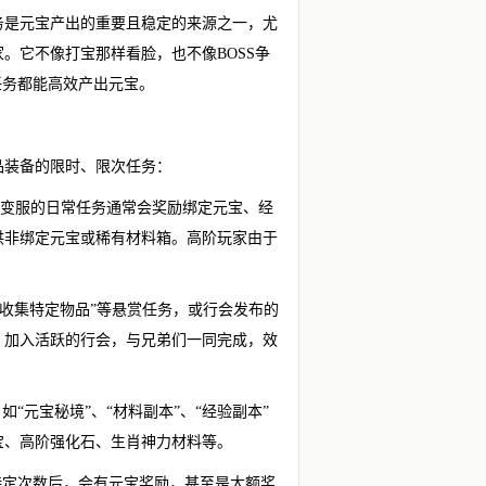
务是元宝产出的重要且稳定的来源之一，尤
。它不像打宝那样看脸，也不像BOSS争
任务都能高效产出元宝。
品装备的限时、限次任务：
。中变服的日常任务通常会奖励绑定元宝、经
供非绑定元宝或稀有材料箱。高阶玩家由于
、“收集特定物品”等悬赏任务，或行会发布的
。加入活跃的行会，与兄弟们一同完成，效
“元宝秘境”、“材料副本”、“经验副本”
宝、高阶强化石、生肖神力材料等。
特定次数后，会有元宝奖励，甚至是大额奖