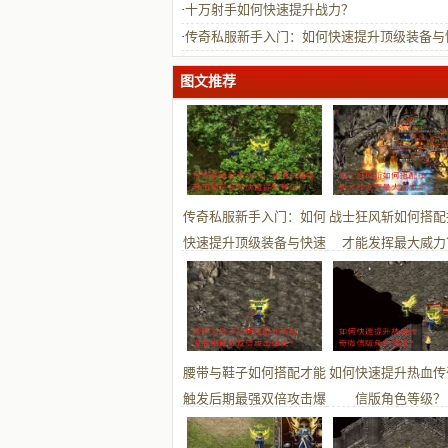
故事吗？
·
十万射手如何快速提升战力？
·
传奇私服新手入门：如何快速提升顶级装备与
提升等级？
图文推荐
传奇私服新手入门：如何
战士狂风斩如何搭配
快速提升顶级装备与快速
才能发挥最大威力
提升等级？
腰带与鞋子如何搭配才能
如何快速提升热血传
触发后期最强双倍攻击爆
信版角色等级？
发？