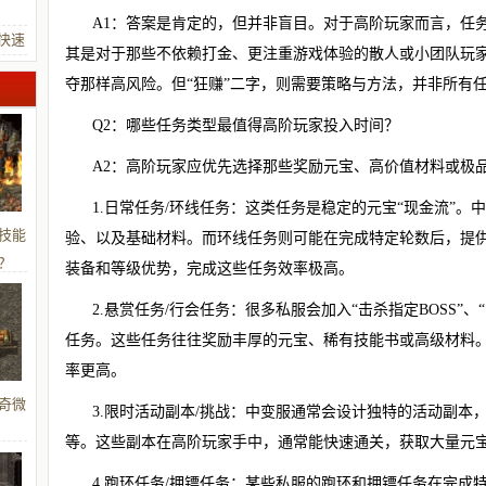
A1：答案是肯定的，但并非盲目。对于高阶玩家而言，任
快速
其是对于那些不依赖打金、更注重游戏体验的散人或小团队玩家
夺那样高风险。但“狂赚”二字，则需要策略与方法，并非所有
Q2：哪些任务类型最值得高阶玩家投入时间？
A2：高阶玩家应优先选择那些奖励元宝、高价值材料或极
1.日常任务/环线任务：这类任务是稳定的元宝“现金流”
技能
验、以及基础材料。而环线任务则可能在完成特定轮数后，提
？
装备和等级优势，完成这些任务效率极高。
2.悬赏任务/行会任务：很多私服会加入“击杀指定BOSS”
任务。这些任务往往奖励丰厚的元宝、稀有技能书或高级材料
率更高。
奇微
3.限时活动副本/挑战：中变服通常会设计独特的活动副本，如
等。这些副本在高阶玩家手中，通常能快速通关，获取大量元
4.跑环任务/押镖任务：某些私服的跑环和押镖任务在完成