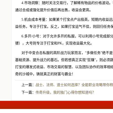
4.市场洞察：随时关注交易行，了解稀有物品的价格波动
通过合成或强化提升价值后再出售，收益会更高。
5.机会成本考量：如果某个打宝点产出极高，短期内收益
益任务，专注于打宝。反之，如果打宝运气不佳，则回归任务
6.多开/小号：对于允许多开的私服，可以利用小号完成部
镖），大号则专注于打宝和PK，实现收益最大化。
对于中变合击私服的高阶战力玩家而言，“多做任务”绝不
基础资源、提升战力的基石。但若想真正实现“狂赚”，则必须
打宝的爆发式收益、市场交易的智慧、以及团队协作的效率相
奇的沙城中，铸就真正的财富与霸业！
上一篇：
战士、法师、道士如何选择？全能职业攻略带你
下一篇：
传奇升级，我的独门心得你想知道吗？