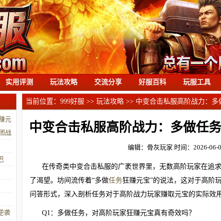
实用评测
玩法攻略
交流分享
好服百科
玩服工具
当前位置：
999好服
>>
玩法攻略
>> 中变合击私服高阶战力：
赚元
中变合击私服高阶战力：多做任
团战
编辑：骨灰玩家
时间：2026-06-01
巴
在传奇类中变合击私服的广袤世界里，无数高阶玩家在追求
了渴望。坊间流传着“多做
任务
狂赚元宝”的说法，这对于高阶
问答形式，深入剖析任务对于高阶战力玩家赚取元宝的实际效
逆袭
Q1：多做任务，对高阶玩家狂赚元宝真有奇效吗？