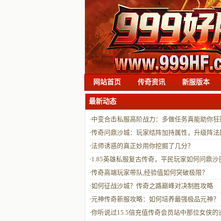
网站首页
传奇资讯
新服版本
最新动态
·
中变合击私服高阶战力：多做任务真能助你狂
宝吗？
·
传奇问鼎沙城：玩家结阵加持属性，升级阵法
称霸有何绝招？
·
法师诱惑的真正妙用你挖掘了几分？
·
1.85英雄私服复古传奇，平民玩家如何问鼎沙
克？
·
传奇高端玩家带队,经验值如何突破极限？
·
如何征战沙城？传奇之路巅峰对决制胜攻略
·
元神传奇新服攻略：如何培养最强极品元神？
·
你听说过15.5倍充值传奇会员站中那位女侠的