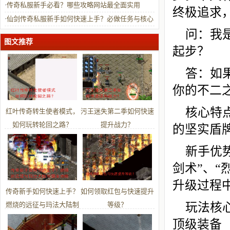
·
传奇私服新手必看？哪些攻略网站最全面实用
终极追求
·
仙剑传奇私服新手如何快速上手？必做任务与核心
问：我
技巧有哪些？
图文推荐
起步？
答：如
你的不二
核心特
红叶传奇转生使者模式，
污王迷失第二季如何快速
如何玩转轮回之路？
提升战力？
的坚实盾
新手优
剑术”、
升级过程
传奇新手如何快速上手？
如何领取红包与快速提升
燃烧的远征与玛法大陆制
等级？
玩法核
霸全攻略
顶级装备