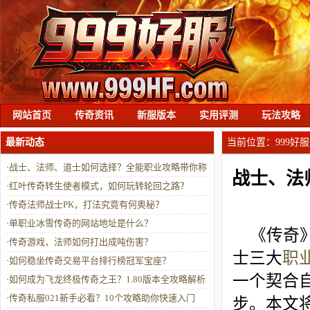
网站首页
传奇资讯
新服版本
实用评测
玩法攻略
最新动态
当前位置：
999好服
·
战士、法师、道士如何选择？全能职业攻略带你称
战士、法
霸传奇
·
红叶传奇转生使者模式，如何玩转轮回之路？
·
传奇法师战士PK，打法究竟有何奥秘？
·
单职业冰雪传奇的网站地址是什么？
《传奇
·
传奇游戏，法师如何打出成吨伤害？
士三大
职
·
如何稳坐传奇交易平台排行榜冠军宝座？
一个契合
·
如何成为飞龙终极传奇之王？1.80版本全攻略解析
·
传奇私服021新手必看？10个攻略助你快速入门
步。本文