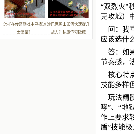
“双烈火
克攻城）
怎样在传奇游戏中寻找道
沙巴克勇士如何快速提升
问：我
士装备？
战力？私服传奇隐藏
应该选什
BOSS有哪些？
答：如
节奏感，
核心特
技能多样
玩法精
哮”、“
作上要求
盾”技能