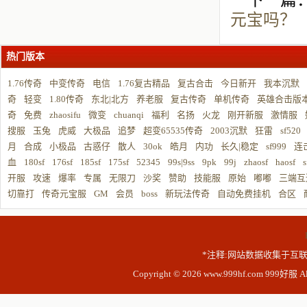
下一篇
元宝吗？
热门版本
1.76传奇
中变传奇
电信
1.76复古精品
复古合击
今日新开
我本沉默
奇
轻变
1.80传奇
东北|北方
养老服
复古传奇
单机传奇
英雄合击版
奇
免费
zhaosifu
微变
chuanqi
福利
名扬
火龙
刚开新服
激情服
搜服
玉兔
虎威
大极品
追梦
超变65535传奇
2003沉默
狂雷
sf520
月
合成
小极品
古惑仔
散人
30ok
皓月
内功
长久|稳定
sf999
连
血
180sf
176sf
185sf
175sf
52345
99s|9ss
9pk
99j
zhaosf
haosf
s
开服
攻速
爆率
专属
无限刀
沙奖
赞助
技能服
原始
嘟嘟
三端互
切靠打
传奇元宝服
GM
会员
boss
新玩法传奇
自动免费挂机
合区
*注释:网站数据收集于互联
Copyright © 2026 www.999hf.com 999好服