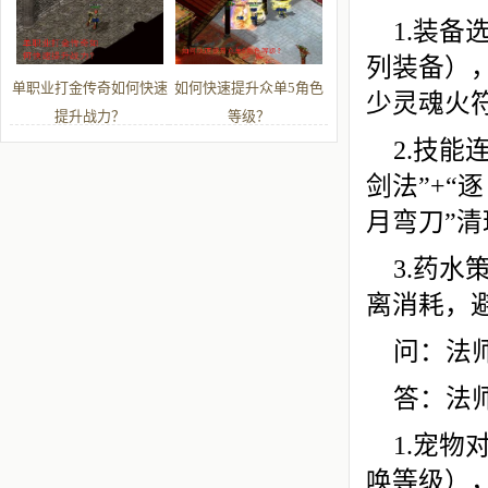
1.装备
列装备）
单职业打金传奇如何快速
如何快速提升众单5角色
少灵魂火
提升战力？
等级？
2.技能
剑法”+“
月弯刀”
3.药
离消耗，
问：法
答：法
1.宠
唤等级）