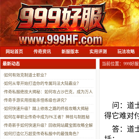
网站首页
传奇资讯
新服版本
实用评测
玩法攻略
最新动态
当前位置：
999好服
·
如何有效克制道士职业？
·
如何从零开始打造你的专属玛法大陆霸业？
·
传奇私服绝技大揭秘：如何攻占沙巴克，成为万人
敬仰的霸主？
·
传奇手游实用技能杀怪练级也讲究？
问：道
·
如何快速升级？踏上修炼之路的终极攻略大揭秘
得它难对
·
如何在单职业传奇中成为PK王者？神技与制胜秘
诀全解析
·
传奇新手如何快速升级？回收网站藏宝图攻略全解
答：道
析
·
如何打造亿万超变传奇私服中的最强角色？