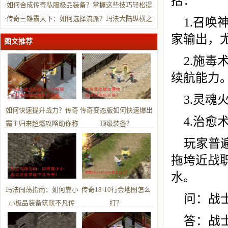
括：
·
如何合成传奇私服极品装备？掌握这些技巧轻松提
升战斗力
·
传奇三雄霸天下：如何选择流派？玛法大陆纵横之
1.召
谜如何破解？
家输出，
图文推荐
2.施
续航能力
3.灵
如何快速提升战力？传奇
传奇变态版如何快速爆出
4.治
霸主归来超燃攻略助你称
顶级装备？
霸
玩家普
拖垮近战
水。
玛法闯荡指南：如何靠小
传奇18-10行会地图怎么
问：战
小极品装备筑就不凡传
打？
奇？
答：战