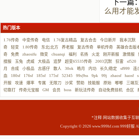
下一篇
么用才能
热门版本
1.76传奇
中变传奇
电信
1.76复古精品
复古合击
今日新开
我本沉默
奇
轻变
1.80传奇
东北|北方
养老服
复古传奇
单机传奇
英雄合击版
奇
免费
zhaosifu
微变
chuanqi
福利
名扬
火龙
刚开新服
激情服
搜服
玉兔
虎威
大极品
追梦
超变65535传奇
2003沉默
狂雷
sf520
月
合成
小极品
古惑仔
散人
30ok
皓月
内功
长久|稳定
sf999
连
血
180sf
176sf
185sf
175sf
52345
99s|9ss
9pk
99j
zhaosf
haosf
s
开服
攻速
爆率
专属
无限刀
沙奖
赞助
技能服
原始
嘟嘟
三端互
切靠打
传奇元宝服
GM
会员
boss
新玩法传奇
自动免费挂机
合区
*注释:网站数据收集于互联
Copyright © 2026 www.999hf.com 999好服