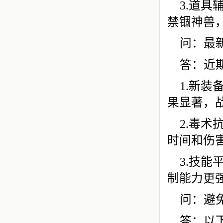
3.道具
禁锢神兽
问：最
答：近
1.新装
果显著，
2.毒
时间和伤
3.技
制能力更
问：避
答：以