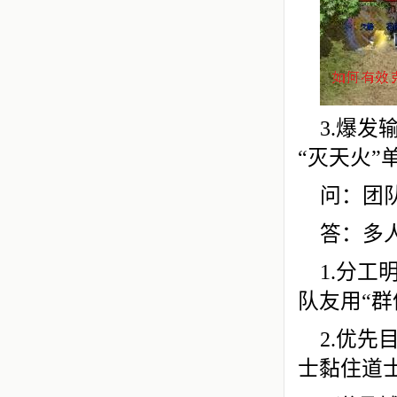
3.爆发
“灭天火
问：团
答：多
1.分
队友用“
2.优
士黏住道