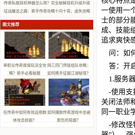
核心特点
能？
·
传奇私服挂机神器怎么用？完全破解挂机升级升级
一使用一
秘诀终极指南
·
征战屠龙之路：新手传奇攻略十问十答，迷失攻略
士的部分
大公开？
图文推荐
成、技能
追求爽快
问：如
答：开
单职业传奇首保玩法全攻
网三同门师徒组队攻略：
略？新手必看秘籍
如何携手征服江湖秘境？
1.服务
-使用支
关闭法师
同一职业
在传奇中如何有效运用群
如何摆脱传奇游戏中总被
体攻击技能？
欺负的局面？
-修改
器”），强