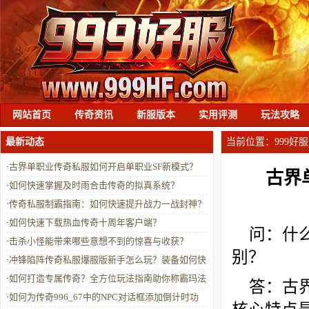
网站首页
传奇资讯
新服版本
实用评测
玩法攻略
最新动态
当前位置：
999好服
·
古界单职业传奇私服如何开启单职业SF新模式？
古界
·
如何快速掌握及时雨合击传奇的拟真系统？
·
传奇私服制霸指南：如何快速提升战力一战封神？
·
如何快速下载热血传奇十周年客户端？
问：什
·
击杀小怪能带来哪些意想不到的惊喜与收获？
别？
·
冲锋陷阵传奇私服爆服版新手怎么玩？装备如何快
速获取？常见问题全解答
·
如何打造专属传奇？全方位玩法指南助你称霸玛法
答：古
大陆
·
如何为传奇996_67中的NPC对话框添加倒计时功