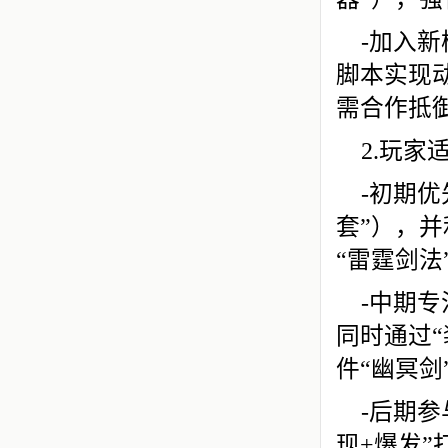
-加入新
脚本实现
需合作抵
2.玩家
-初期
套”），并
“雷霆剑
-中期
同时通过
件“幽冥剑
-后期
现+爆发”