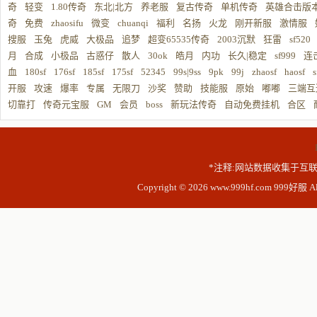
奇
轻变
1.80传奇
东北|北方
养老服
复古传奇
单机传奇
英雄合击版
奇
免费
zhaosifu
微变
chuanqi
福利
名扬
火龙
刚开新服
激情服
搜服
玉兔
虎威
大极品
追梦
超变65535传奇
2003沉默
狂雷
sf520
月
合成
小极品
古惑仔
散人
30ok
皓月
内功
长久|稳定
sf999
连
血
180sf
176sf
185sf
175sf
52345
99s|9ss
9pk
99j
zhaosf
haosf
s
开服
攻速
爆率
专属
无限刀
沙奖
赞助
技能服
原始
嘟嘟
三端互
切靠打
传奇元宝服
GM
会员
boss
新玩法传奇
自动免费挂机
合区
*注释:网站数据收集于互联
Copyright © 2026 www.999hf.com 999好服