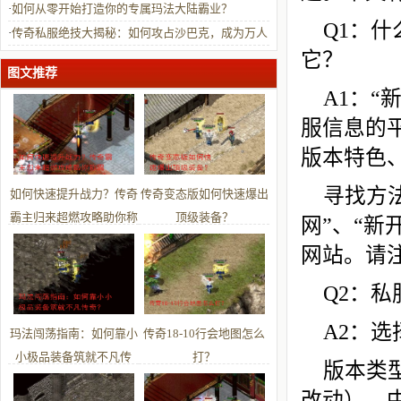
·
如何从零开始打造你的专属玛法大陆霸业？
Q1：
·
传奇私服绝技大揭秘：如何攻占沙巴克，成为万人
它？
敬仰的霸主？
图文推荐
A1：
服信息的
版本特色
寻找方
如何快速提升战力？传奇
传奇变态版如何快速爆出
霸主归来超燃攻略助你称
顶级装备？
网”、“新
霸
网站。请
Q2：
A2：
玛法闯荡指南：如何靠小
传奇18-10行会地图怎么
小极品装备筑就不凡传
打？
版本类
奇？
改动）、