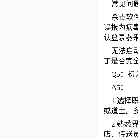
常见问
杀毒软
误报为病
认登录器
无法启
丁是否完
Q5：
A5：
1.选
或道士。
2.熟悉
店、传送