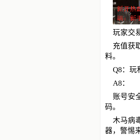
玩家交
充值获
料。
Q8：
A8：
账号安
码。
木马病
器，警惕