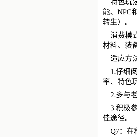
特色玩
能、NP
转生）。
消费模
材料、装
适应方
1.仔
率、特色
2.多
3.积
佳途径。
Q7：