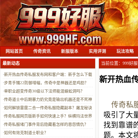
网站首页
传奇资讯
新服版本
实用评测
玩法攻略
最新动态
当前位置：
999好服
·
新开热血传奇私服发布网和客户端：新手怎么下载
新开热血
安装与畅玩？
·
步青手镯22防御增幅，传奇中是神器还是鸡肋？
·
单职业超变传奇30级以下法师能混蜈蚣洞吗？
·
传奇道士中后期暴力奶究竟是输出机器还是不死神
传奇私
医？
·
如何解锁雷霆二合一传奇私服隐藏副本？屠龙秘诀
吸引了大
助你征霸玛法大陆
·
传奇私服网页版新手如何快速上手？纵横玛法世界
找到靠谱
全攻略在此
·
传奇私服堵门事件背后隐藏着怎样的恩怨情仇？
·
如何有效克制道士职业？
题。本文