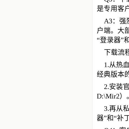
是专用客
A3：
户端。大
“登录器”
下载流
1.从
经典版本
2.安
D:\Mir2
3.再
器”和“补