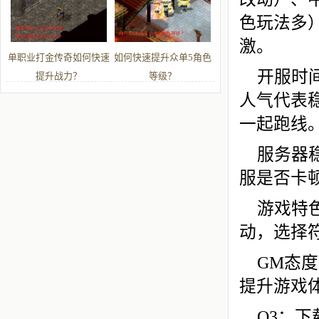
色玩法多
激。
单职业打金传奇如何快速
如何快速提升众单5角色
开服时
提升战力？
等级？
人气代表
一起跑线
服务器
服是否卡
游戏特
动，选择
GM态
提升游戏
Q3：