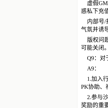
虚假G
惑私下充
内部号
气氛并诱
版权问
可能关闭
Q9：
A9：
1.加
PK协助
2.参
奖励的重