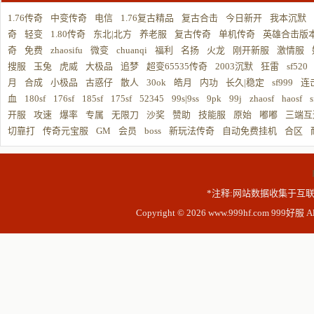
1.76传奇
中变传奇
电信
1.76复古精品
复古合击
今日新开
我本沉默
奇
轻变
1.80传奇
东北|北方
养老服
复古传奇
单机传奇
英雄合击版
奇
免费
zhaosifu
微变
chuanqi
福利
名扬
火龙
刚开新服
激情服
搜服
玉兔
虎威
大极品
追梦
超变65535传奇
2003沉默
狂雷
sf520
月
合成
小极品
古惑仔
散人
30ok
皓月
内功
长久|稳定
sf999
连
血
180sf
176sf
185sf
175sf
52345
99s|9ss
9pk
99j
zhaosf
haosf
s
开服
攻速
爆率
专属
无限刀
沙奖
赞助
技能服
原始
嘟嘟
三端互
切靠打
传奇元宝服
GM
会员
boss
新玩法传奇
自动免费挂机
合区
*注释:网站数据收集于互联
Copyright © 2026 www.999hf.com 999好服